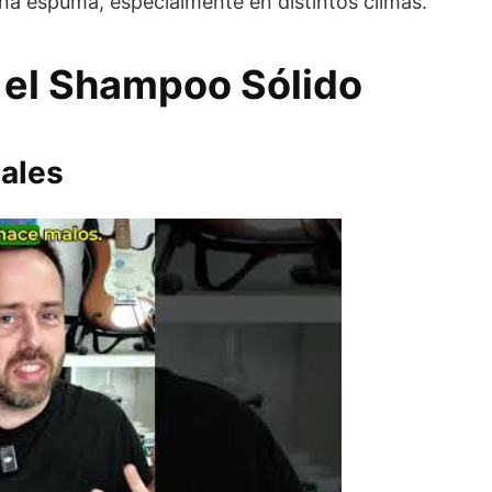
na espuma, especialmente en distintos climas.
el Shampoo Sólido
pales