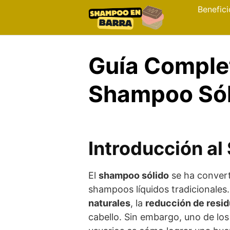
Skip
Benefici
to
content
Guía Comple
Shampoo Sól
Introducción a
El
shampoo sólido
se ha convert
shampoos líquidos tradicionales
naturales
, la
reducción de resid
cabello. Sin embargo, uno de lo