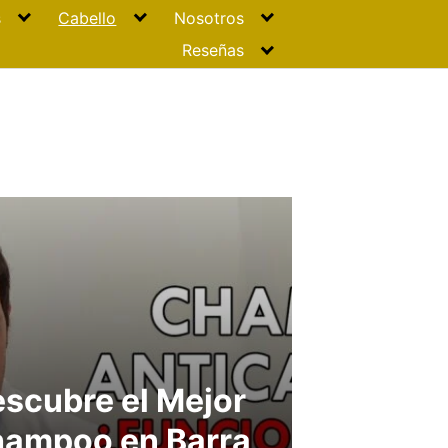
s
Cabello
Nosotros
Reseñas
scubre el Mejor
ampoo en Barra