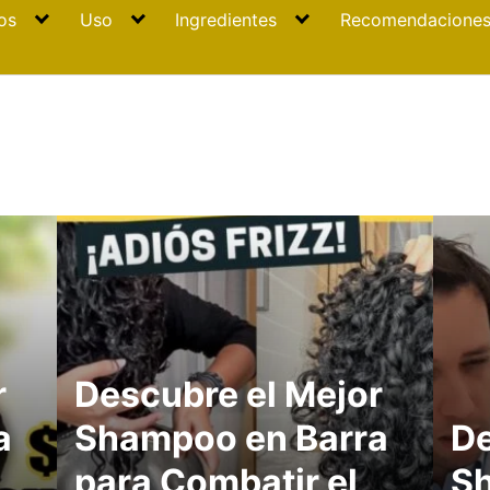
os
Uso
Ingredientes
Recomendacione
r
Descubre el Mejor
a
Shampoo en Barra
De
para Combatir el
Sh