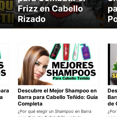
Frizz en Cabello
pa
Rizado
P
para
Descubre el Mejor Shampoo en
Des
ía
Barra para Cabello Teñido: Guía
Bar
Completa
de 
l
¿Por qué elegir un Shampoo en Barra
¿Por