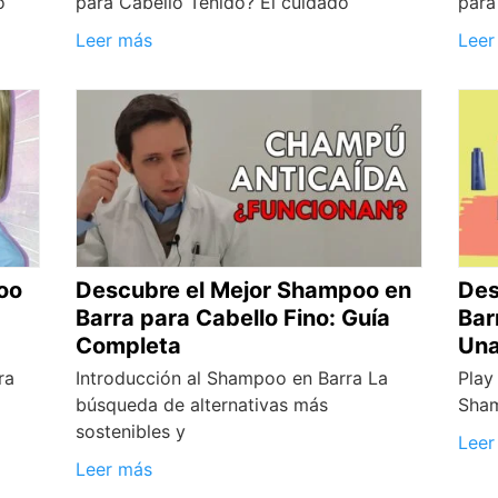
o
para Cabello Teñido? El cuidado
para
Leer más
Leer
oo
Descubre el Mejor Shampoo en
Des
Barra para Cabello Fino: Guía
Bar
Completa
Una
ra
Introducción al Shampoo en Barra La
Play
búsqueda de alternativas más
Sham
sostenibles y
Leer
Leer más