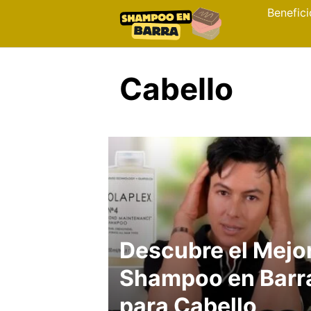
Skip
Benefici
to
content
Cabello
Descubre el Mejo
Shampoo en Barr
para Cabello