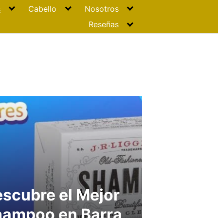
s
Cabello
Nosotros
Reseñas
scubre el Mejor
ampoo en Barra