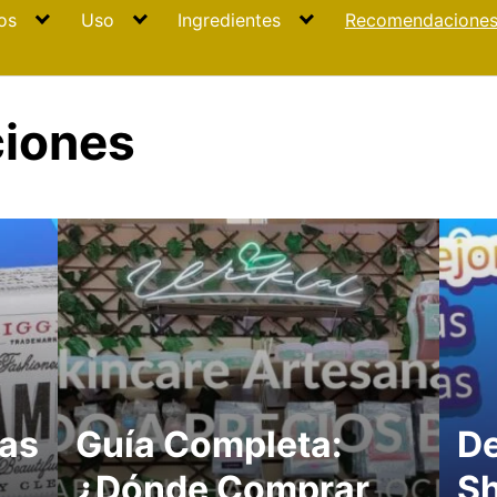
os
Uso
Ingredientes
Recomendacione
iones
cas
Guía Completa:
De
¿Dónde Comprar
Sh