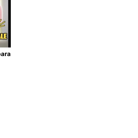
para
l