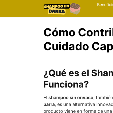
Skip
Benefici
to
content
Cómo Contri
Cuidado Capi
¿Qué es el Sha
Funciona?
El
shampoo sin envase
, tambié
barra
, es una alternativa innova
producto viene en forma de una b