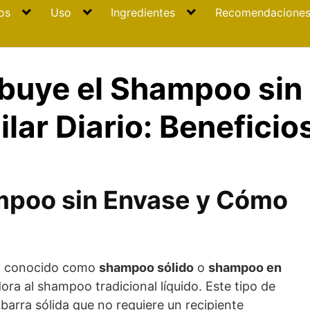
os
Uso
Ingredientes
Recomendacione
buye el Shampoo sin 
lar Diario: Beneficio
mpoo sin Envase y Cómo
n conocido como
shampoo sólido
o
shampoo en
dora al shampoo tradicional líquido. Este tipo de
arra sólida que no requiere un recipiente