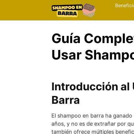
Skip
Benefici
to
content
Guía Comple
Usar Shampoo
Introducción a
Barra
El shampoo en barra ha ganado u
años, y no es de extrañar por qu
también ofrece múltiples benefici