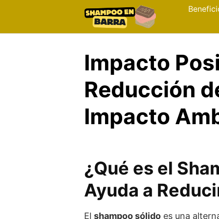
Skip
Benefici
to
content
Impacto Posi
Reducción de
Impacto Amb
¿Qué es el Sha
Ayuda a Reduci
El
shampoo sólido
es una alterna