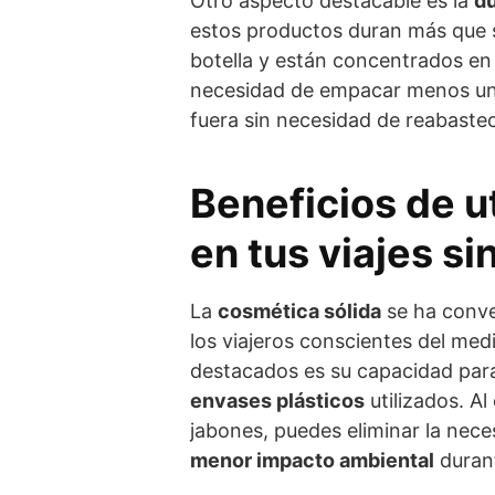
Otro aspecto destacable es la
du
estos productos duran más que s
botella y están concentrados en
necesidad de empacar menos uni
fuera sin necesidad de reabastec
Beneficios de u
en tus viajes si
La
cosmética sólida
se ha conve
los viajeros conscientes del me
destacados es su capacidad pa
envases plásticos
utilizados. A
jabones, puedes eliminar la nece
menor impacto ambiental
durant