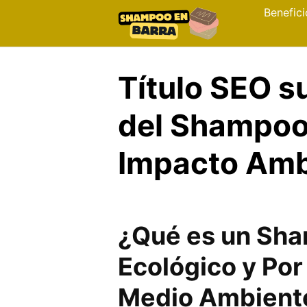
Skip
Benefici
to
content
Título SEO s
del Shampoo 
Impacto Amb
¿Qué es un Sha
Ecológico y Por
Medio Ambient