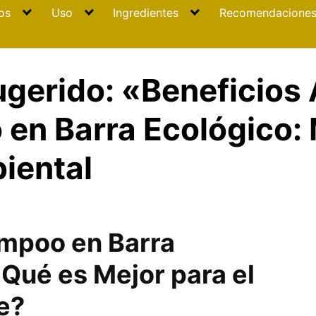
os
Uso
Ingredientes
Recomendacione
ugerido: «Beneficios
en Barra Ecológico: 
iental
mpoo en Barra
 Qué es Mejor para el
e?