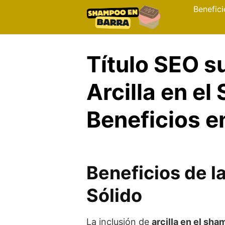
Skip
Benefici
to
content
Título SEO s
Arcilla en e
Beneficios e
Beneficios de l
Sólido
La inclusión de
arcilla en el sha