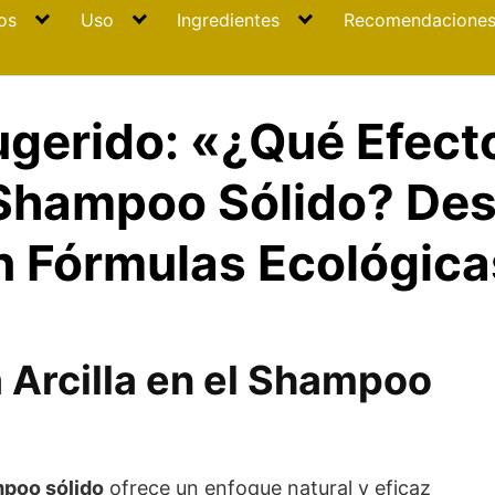
os
Uso
Ingredientes
Recomendacione
ugerido: «¿Qué Efecto
l Shampoo Sólido? De
n Fórmulas Ecológica
a Arcilla en el Shampoo
mpoo sólido
ofrece un enfoque natural y eficaz