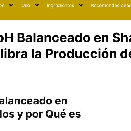
os
Uso
Ingredientes
Recomendacione
 pH Balanceado en S
ilibra la Producción 
Balanceado en
os y por Qué es