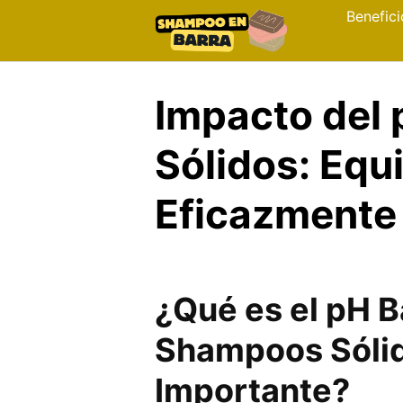
Skip
Benefici
to
content
Impacto del
Sólidos: Equ
Eficazmente
¿Qué es el pH 
Shampoos Sólid
Importante?