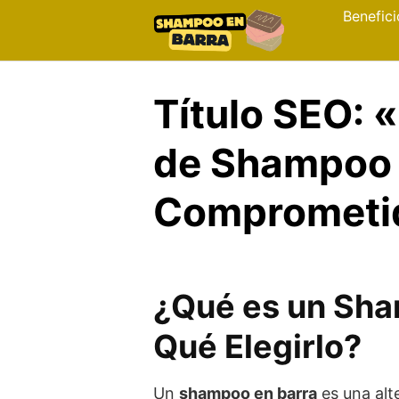
Skip
Benefici
to
content
Título SEO: 
de Shampoo 
Comprometido
¿Qué es un Sha
Qué Elegirlo?
Un
shampoo en barra
es una alt