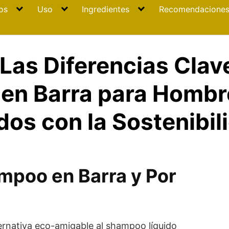
os
Uso
Ingredientes
Recomendacione
«Las Diferencias Clav
en Barra para Hombr
s con la Sostenibil
mpoo en Barra y Por
ernativa eco-amigable al shampoo líquido